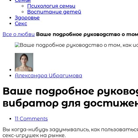
Семья
Психология семьи
Воспитание детей
Здоровье
Секс
Все о любви
Ваше подробное руководство о том
Posted
Александра Ибрагимова
by
Ваше подробное руково
вибратор для достижен
11
Comments
Вы когда-нибудь задумывались, как пользовать
секс-игрушек на рынке.