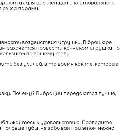
ируют их для цис-женщин и клиторального
 секса парами.
вность воздействия игрушки. В брошюре
вам захочется провести кончиком игрушки по
скользить по вашему телу.
зить без усилий, в то время как те, которые
мазку. Почему? Вибрации передаются лучше,
риближайтесь к удовольствию. Проведите
 половые губы, не забывая при этом нежно