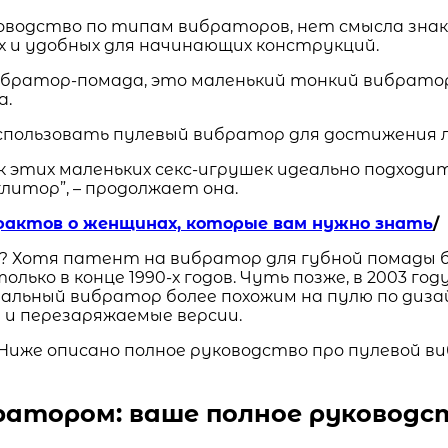
ководство по типам вибраторов, нет смысла зна
х и удобных для начинающих конструкций.
ибратор-помада, это маленький тонкий вибрато
а.
к этих маленьких секс-игрушек идеально подходи
клитор”, – продолжает она.
фактов о женщинах, которые вам нужно знать
/
 Хотя патент на вибратор для губной помады бы
ько в конце 1990-х годов. Чуть позже, в 2003 год
ьный вибратор более похожим на пулю по дизай
 и перезаряжаемые версии.
 Ниже описано полное руководство про пулевой ви
ратором: ваше полное руководс