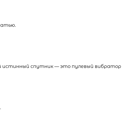
татью.
ой истинный спутник — это пулевый вибратор
.