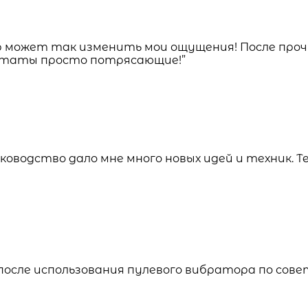
р может так изменить мои ощущения! После про
льтаты просто потрясающие!”
ководство дало мне много новых идей и техник. Т
 после использования пулевого вибратора по сов