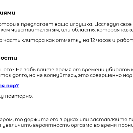
ниями
оторые предлагает ваша игрушка. Исследуя свое
шком чувствительным, или область, которая каж
асть клитора как отметку на 12 часов и работ
ности
ного? Не забывайте время от времени убирать к
так долго, но не волнуйтесь, это совершенно нор
ля пар?
ку повторно.
ером, то держите его в руках или заставляйте 
т увеличить вероятность оргазма во время прон