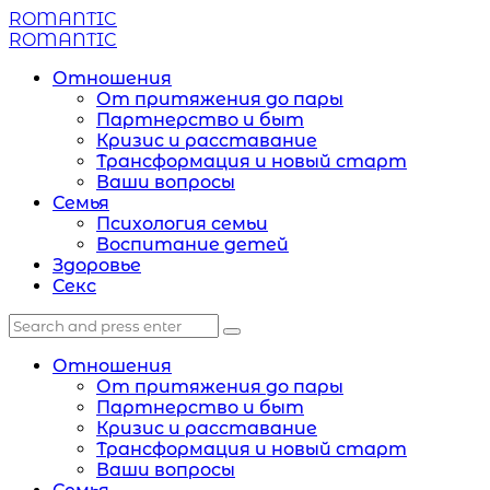
Menu
ROMANTIC
Search
Menu
ROMANTIC
Отношения
От притяжения до пары
Партнерство и быт
Кризис и расставание
Трансформация и новый старт
Ваши вопросы
Семья
Психология семьи
Воспитание детей
Здоровье
Секс
Search
Search
Search
for:
Отношения
От притяжения до пары
Партнерство и быт
Кризис и расставание
Трансформация и новый старт
Ваши вопросы