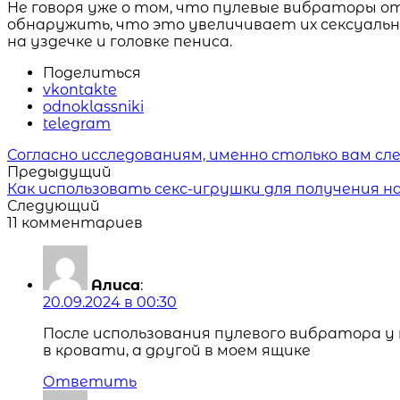
Не говоря уже о том, что пулевые вибраторы о
обнаружить, что это увеличивает их сексуальн
на уздечке и головке пениса.
Поделиться
vkontakte
odnoklassniki
telegram
Читать
Согласно исследованиям, именно столько вам с
похожие
Предыдущий
статьи
Как использовать секс-игрушки для получения н
Следующий
11 комментариев
Алиса
:
20.09.2024 в 00:30
После использования пулевого вибратора у
в кровати, а другой в моем ящике
Ответить