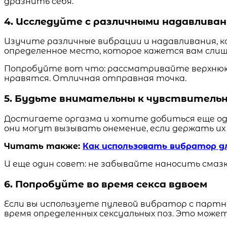
дразнить себя.
4. Исследуйте с различными надавлива
Изучите различные вибрации и надавливания, к
определенное место, которое кажется вам сли
Попробуйте вот что: рассматривайте верхнюю ч
нравятся. Отличная отправная точка.
5. Будьте внимательны к чувствитель
Достигаете оргазма и хотите добиться еще од
они могут вызывать онемение, если держать их 
Читать также:
Как использовать вибратор д
И еще один совет: не забывайте наносить смаз
6. Попробуйте во время секса вдвоем
Если вы используете пулевой вибратор с партн
время определенных сексуальных поз. Это може