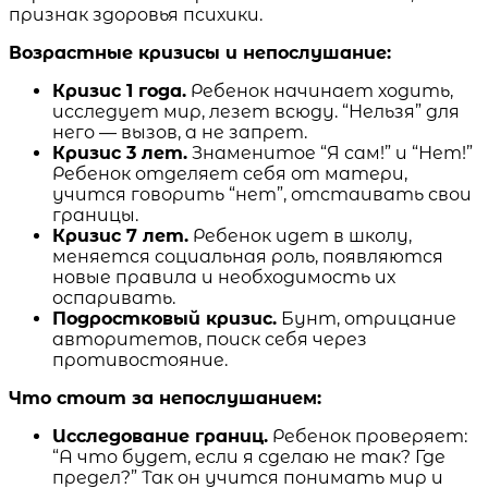
признак здоровья психики.
Возрастные кризисы и непослушание:
Кризис 1 года.
Ребенок начинает ходить,
исследует мир, лезет всюду. “Нельзя” для
него — вызов, а не запрет.
Кризис 3 лет.
Знаменитое “Я сам!” и “Нет!”
Ребенок отделяет себя от матери,
учится говорить “нет”, отстаивать свои
границы.
Кризис 7 лет.
Ребенок идет в школу,
меняется социальная роль, появляются
новые правила и необходимость их
оспаривать.
Подростковый кризис.
Бунт, отрицание
авторитетов, поиск себя через
противостояние.
Что стоит за непослушанием:
Исследование границ.
Ребенок проверяет:
“А что будет, если я сделаю не так? Где
предел?” Так он учится понимать мир и