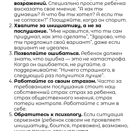
возражений.
Специально просите ребенка
высказать свое мнение. “А как ты
думаешь? А что бы ты хотел? А если ты
не согласен?” Поощряйте, когда он спорит.
Хвалите за инициативу, а не за
послушание.
“Мне нравится, что ты сам
придумал, как это сделать”, “Здорово, что
ты предложил свой вариант”, даже если
вариант не идеален.
Позволяйте ошибаться.
Ребенок должен
знать, что ошибка — это не катастрофа.
Когда он ошибается, не ругайте, а
поддерживайте: “Ничего страшного, в
следующий раз получится лучше”.
Работайте со своим страхом.
Часто за
требованием послушания стоит наш
собственный страх: страх за ребенка,
страх общественного мнения, страх
потери контроля. Работайте с этим в
себе.
Обратитесь к психологу.
Если ситуация
серьезная (ребенок совсем не проявляет
инициативу, боится, тревожен), возможно,