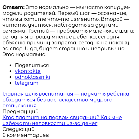
Ответ:
Это нормально — мы часто копируем
модели родителей. Первый шаг — осознание,
что вы хотите что-то изменить. Второй —
читать, учиться, наблюдать за другими
семьями. Третий — пробовать маленькие шаги:
сегодня я спрошу мнение ребенка, сегодня
объясню причину запрета, сегодня не накажу
за спор. И да, будет страшно и непривычно.
Это нормально.
Поделиться
vkontakte
odnoklassniki
telegram
Читать
Главная цель воспитания — научить ребенка
похожие
обходиться без вас: искусство мудрого
статьи
отпускания
Предыдущий
Кто платит на первом свидании? Как мне
избежать неловкости из-за денег
Следующий
6 комментариев