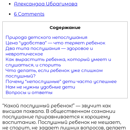
Posted
Александра Ибрагимова
by
6
Comments
Содержание
Природа детского непослушания
Цена “удобства” — что теряет ребенок
Два типа послушания — здоровое и
невротическое
Как вырастить ребенка, который умеет и
слушаться, и спорить
Что делать, если ребенок уже слишком
послушный?
Почему “непослушные” дети часто успешнее
Нам не нужны удобные дети
Вопросы и ответы
“Какой послушный ребенок!” — звучит как
высшая похвала. В общественном сознании
послушание приравнивается к хорошему
воспитанию. Послушный ребенок не мешает,
не спорит, не задает лишних вопросов, делает