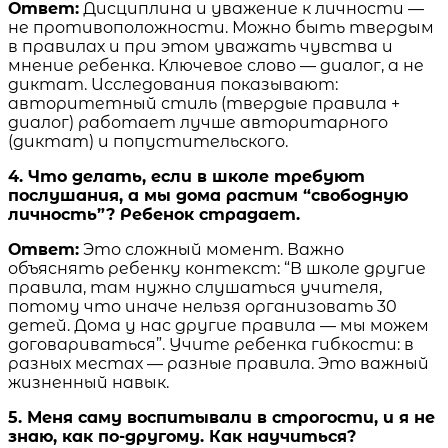
Ответ:
Дисциплина и уважение к личности —
не противоположности. Можно быть твердым
в правилах и при этом уважать чувства и
мнение ребенка. Ключевое слово — диалог, а не
диктат. Исследования показывают:
авторитетный стиль (твердые правила +
диалог) работает лучше авторитарного
(диктат) и попустительского.
4. Что делать, если в школе требуют
послушания, а мы дома растим “свободную
личность”? Ребенок страдает.
Ответ:
Это сложный момент. Важно
объяснять ребенку контекст: “В школе другие
правила, там нужно слушаться учителя,
потому что иначе нельзя организовать 30
детей. Дома у нас другие правила — мы можем
договариваться”. Учите ребенка гибкости: в
разных местах — разные правила. Это важный
жизненный навык.
5. Меня саму воспитывали в строгости, и я не
знаю, как по-другому. Как научиться?