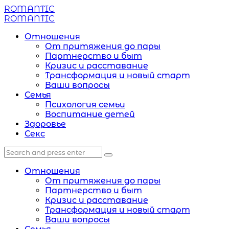
Menu
ROMANTIC
Search
Menu
ROMANTIC
Отношения
От притяжения до пары
Партнерство и быт
Кризис и расставание
Трансформация и новый старт
Ваши вопросы
Семья
Психология семьи
Воспитание детей
Здоровье
Секс
Search
Search
Search
for:
Отношения
От притяжения до пары
Партнерство и быт
Кризис и расставание
Трансформация и новый старт
Ваши вопросы