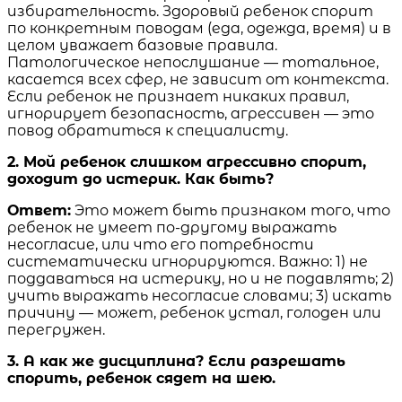
избирательность. Здоровый ребенок спорит
по конкретным поводам (еда, одежда, время) и в
целом уважает базовые правила.
Патологическое непослушание — тотальное,
касается всех сфер, не зависит от контекста.
Если ребенок не признает никаких правил,
игнорирует безопасность, агрессивен — это
повод обратиться к специалисту.
2. Мой ребенок слишком агрессивно спорит,
доходит до истерик. Как быть?
Ответ:
Это может быть признаком того, что
ребенок не умеет по-другому выражать
несогласие, или что его потребности
систематически игнорируются. Важно: 1) не
поддаваться на истерику, но и не подавлять; 2)
учить выражать несогласие словами; 3) искать
причину — может, ребенок устал, голоден или
перегружен.
3. А как же дисциплина? Если разрешать
спорить, ребенок сядет на шею.