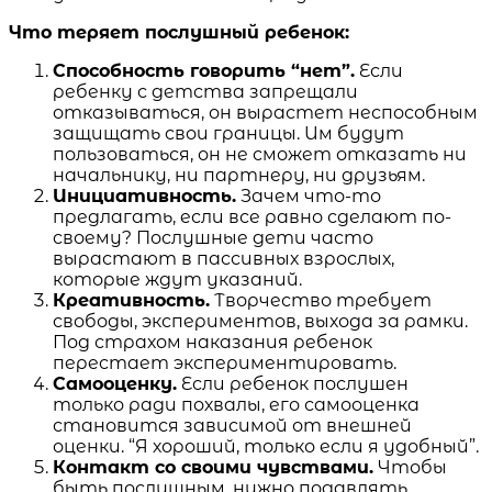
Что теряет послушный ребенок:
Способность говорить “нет”.
Если
ребенку с детства запрещали
отказываться, он вырастет неспособным
защищать свои границы. Им будут
пользоваться, он не сможет отказать ни
начальнику, ни партнеру, ни друзьям.
Инициативность.
Зачем что-то
предлагать, если все равно сделают по-
своему? Послушные дети часто
вырастают в пассивных взрослых,
которые ждут указаний.
Креативность.
Творчество требует
свободы, экспериментов, выхода за рамки.
Под страхом наказания ребенок
перестает экспериментировать.
Самооценку.
Если ребенок послушен
только ради похвалы, его самооценка
становится зависимой от внешней
оценки. “Я хороший, только если я удобный”.
Контакт со своими чувствами.
Чтобы
быть послушным, нужно подавлять