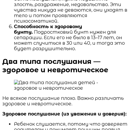
злость, раздражение, недовольство. Эти
чувства никуда не деваются, они уходят в
тело и потом проявляются
психосоматикой.
Способность к здоровому
бунту.
Подростковый бунт нужен для
сепарации. Если его не было в 13–17 лет, он
может случиться в 30 или 40, и тогда это
будет разрушительно.
Два типа послушания —
здоровое и невротическое
Не всякое послушание плохо. Важно различать
здоровое и невротическое.
Здоровое послушание (из уважения и доверия):
Ребенок слушается, потому что доверяет
родителям и понимает причины правил.