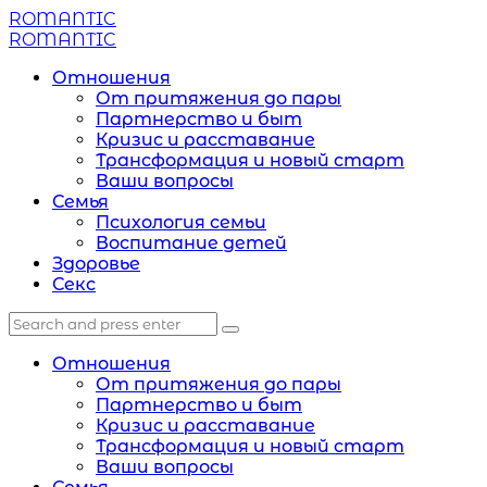
Menu
ROMANTIC
Search
Menu
ROMANTIC
Отношения
От притяжения до пары
Партнерство и быт
Кризис и расставание
Трансформация и новый старт
Ваши вопросы
Семья
Психология семьи
Воспитание детей
Здоровье
Секс
Search
Search
Search
for:
Отношения
От притяжения до пары
Партнерство и быт
Кризис и расставание
Трансформация и новый старт
Ваши вопросы