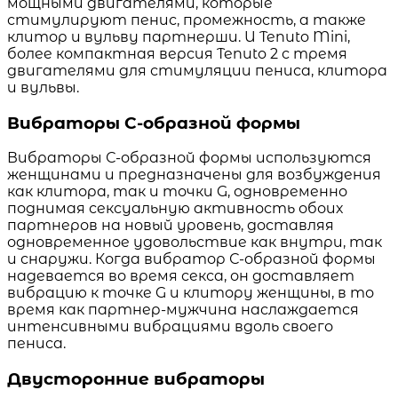
мощными двигателями, которые
стимулируют пенис, промежность, а также
клитор и вульву партнерши. И Tenuto Mini,
более компактная версия Tenuto 2 с тремя
двигателями для стимуляции пениса, клитора
и вульвы.
Вибраторы С-образной формы
Вибраторы С-образной формы используются
женщинами и предназначены для возбуждения
как клитора, так и точки G, одновременно
поднимая сексуальную активность обоих
партнеров на новый уровень, доставляя
одновременное удовольствие как внутри, так
и снаружи. Когда вибратор С-образной формы
надевается во время секса, он доставляет
вибрацию к точке G и клитору женщины, в то
время как партнер-мужчина наслаждается
интенсивными вибрациями вдоль своего
пениса.
Двусторонние вибраторы