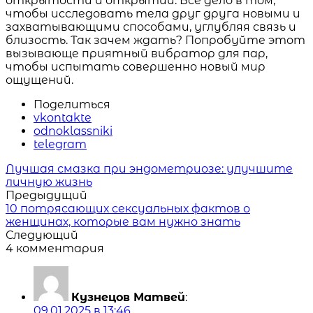
открытости и открытий. Все дело в том,
чтобы исследовать тела друг друга новыми и
захватывающими способами, углубляя связь и
близость. Так зачем ждать? Попробуйте этот
вызывающе приятный вибратор для пар,
чтобы испытать совершенно новый мир
ощущений.
Поделиться
vkontakte
odnoklassniki
telegram
Читать
Лучшая смазка при эндометриозе: улучшите
похожие
личную жизнь
статьи
Предыдущий
10 потрясающих сексуальных фактов о
женщинах, которые вам нужно знать
Следующий
4 комментария
Кузнецов Матвей
:
09.01.2025 в 13:46