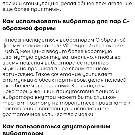
ласки и стимуляцию, делая общее впечатление
еще более приятным.
Как использовать вибратор для пар С-
образной формы
Чтобы насладиться вибратором С-образной
формы, таким как We-Vibe Sync 2 или Lovense
Lush 3, женщина вводит более короткую
изогнутую рукоятку вагинально, чтобы во
время ношения вибратора ее партнер-
мужчина проникал в нее своим пенисом
вагинально. Такое сочетание усиливает
стимуляцию обоих партнеров, делая половой
акт более чувственным. Конечно, для
некоторых женщин присутствие пениса и
вибратора внутри может быть слишком
тесным, поэтому не торопитесь привыкать к
растяжению влагалища и используйте
достаточное количество смазки!
Как пользоваться двусторонним
вибратором