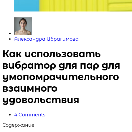
Posted
Александра Ибрагимова
by
Как использовать
вибратор для пар для
умопомрачительного
взаимного
удовольствия
4
Comments
Содержание