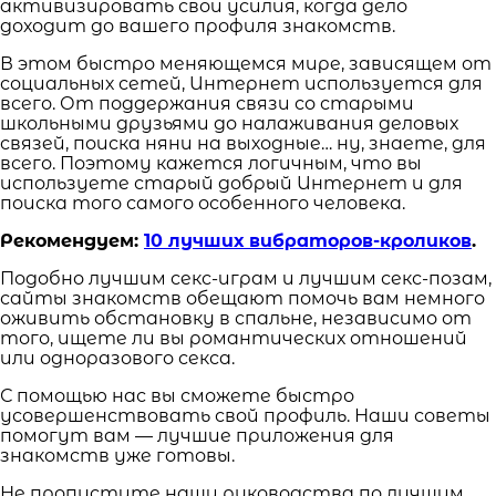
активизировать свои усилия, когда дело
доходит до вашего профиля знакомств.
В этом быстро меняющемся мире, зависящем от
социальных сетей, Интернет используется для
всего. От поддержания связи со старыми
школьными друзьями до налаживания деловых
связей, поиска няни на выходные… ну, знаете, для
всего. Поэтому кажется логичным, что вы
используете старый добрый Интернет и для
поиска того самого особенного человека.
Рекомендуем:
10 лучших вибраторов-кроликов
.
Подобно лучшим секс-играм и лучшим секс-позам,
сайты знакомств обещают помочь вам немного
оживить обстановку в спальне, независимо от
того, ищете ли вы романтических отношений
или одноразового секса.
С помощью нас вы сможете быстро
усовершенствовать свой профиль. Наши советы
помогут вам — лучшие приложения для
знакомств уже готовы.
Не пропустите наши руководства по лучшим