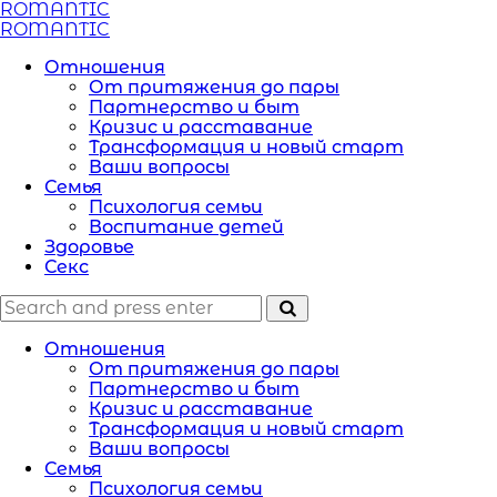
Menu
ROMANTIC
Search
Menu
ROMANTIC
Отношения
От притяжения до пары
Партнерство и быт
Кризис и расставание
Трансформация и новый старт
Ваши вопросы
Семья
Психология семьи
Воспитание детей
Здоровье
Секс
Search
Search
Search
for:
Отношения
От притяжения до пары
Партнерство и быт
Кризис и расставание
Трансформация и новый старт
Ваши вопросы
Семья
Психология семьи