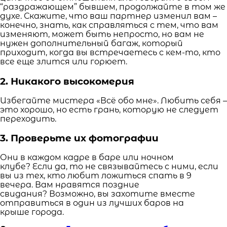
“раздражающем” бывшем, продолжайте в том же
духе. Скажите, что ваш партнер изменил вам –
конечно, знать, как справляться с тем, что вам
изменяют, может быть непросто, но вам не
нужен дополнительный багаж, который
приходит, когда вы встречаетесь с кем-то, кто
все еще злится или горюет.
2. Никакого высокомерия
Избегайте мистера «Всё обо мне». Любить себя –
это хорошо, но есть грань, которую не следует
переходить.
3. Проверьте их фотографии
Они в каждом кадре в баре или ночном
клубе? Если да, то не связывайтесь с ними, если
вы из тех, кто любит ложиться спать в 9
вечера. Вам нравятся поздние
свидания? Возможно, вы захотите вместе
отправиться в один из лучших баров на
крыше города.