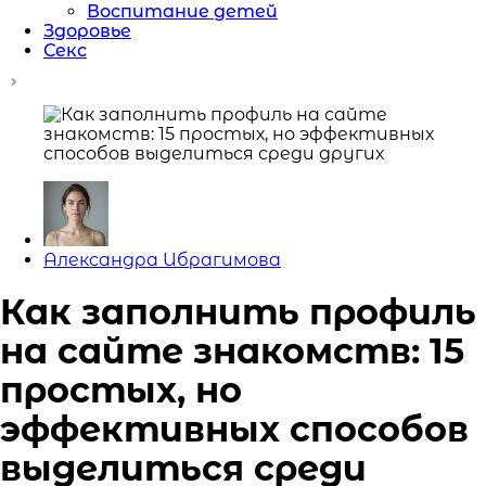
Воспитание детей
Здоровье
Секс
Posted
Александра Ибрагимова
by
Как заполнить профиль
на сайте знакомств: 15
простых, но
эффективных способов
выделиться среди