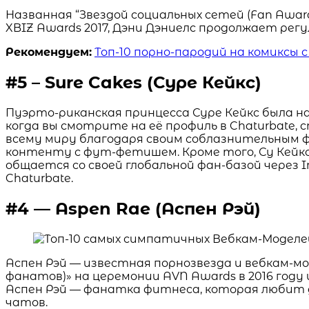
Названная “Звездой социальных сетей (Fan Award)
XBIZ Awards 2017, Дэни Дэниелс продолжает рег
Рекомендуем:
Топ-10 порно-пародий на комиксы 
#5 – Sure Cakes (Суре Кейкс)
Пуэрто-риканская принцесса Суре Кейкс была на
когда вы смотрите на её профиль в Chaturbate,
всему миру благодаря своим соблазнительным
контенту с фут-фетишем. Кроме того, Су Кейк
общается со своей глобальной фан-базой через In
Chaturbate.
#4 — Aspen Rae (Аспен Рэй)
Аспен Рэй — известная порнозвезда и вебкам-м
фанатов)» на церемонии AVN Awards в 2016 году
Аспен Рэй — фанатка фитнеса, которая любит 
чатов.