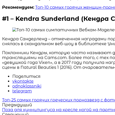
Рекомендуем:
Топ-10 самых горячих женщин-порн
#1 – Kendra Sunderland (Кендра 
Кендра Сандерленд – отмеченная наградами порн
снялась в скандальном веб-шоу в библиотеке У
Поклонники Кендры, которую часто называют д
трансляциями на Cams.com. Более того, с тех по
«девушкой года Vixen», а в 2017 году получила н
сцены в Natural Beauties 1 (2016). От очароват
Поделиться
vkontakte
odnoklassniki
telegram
Читать
Топ-25 самых горячих греческих порнозвезд с фот
похожие
Предыдущий
статьи
Поза для куннилингуса на кресле ногой на парт
Следующий