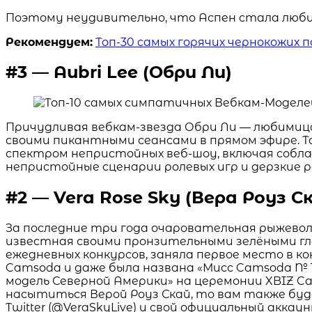
Поэтому неудивительно, что Аспен стала люби
Рекомендуем:
Топ-30 самых горячих чернокожих 
#3 — Aubri Lee (Обри Ли)
Причудливая вебкам-звезда Обри Ли — любимица
своими пикантными сеансами в прямом эфире. Т
спектром непристойных веб-шоу, включая собла
непристойные сценарии ролевых игр и дерзкие 
#2 — Vera Rose Sky (Вера Роуз С
За последние три года очаровательная рыжеволо
известная своими пронзительными зелёными гл
ежедневных конкурсов, заняла первое место в 
Camsoda и даже была названа «Мисс Camsoda № 1
модель Северной Америки» на церемонии XBIZ Ca
насытиться Верой Роуз Скай, то вам также буд
Twitter (@VeraSkyLive) и свой официальный аккаунт