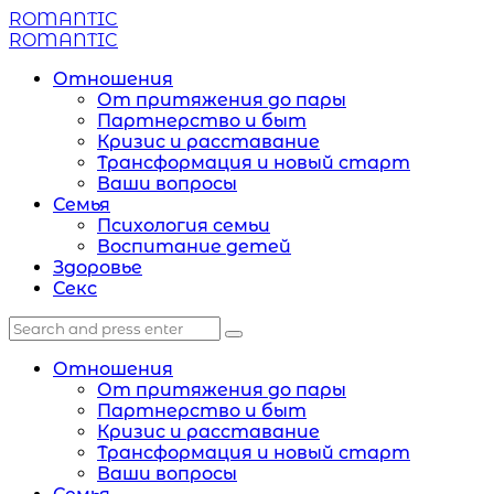
Menu
ROMANTIC
Search
Menu
ROMANTIC
Отношения
От притяжения до пары
Партнерство и быт
Кризис и расставание
Трансформация и новый старт
Ваши вопросы
Семья
Психология семьи
Воспитание детей
Здоровье
Секс
Search
Search
Search
for:
Отношения
От притяжения до пары
Партнерство и быт
Кризис и расставание
Трансформация и новый старт
Ваши вопросы