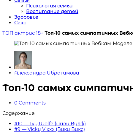
Семья
Психология семьи
Воспитание детей
Здоровье
Секс
ТОП актрис 18+
Топ-10 самых симпатичных Веб
Posted
Александра Ибрагимова
by
Топ-10 самых симпатич
0
Comments
Содержание
#10 — Ivy Wolfe (Айви Вулф)
#9 — Vicky Vixxx (Вики Викс)