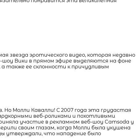
 обязательно понравится эта великолепная
ая звезда эротического видео, которая недавно
о-шоу Вики в прямом эфире выделяются на фоне
 а также ее склонности к причудливым
 Но Молли Кавалли! С 2007 года эта грудастая
хардкорными веб-роликами и похотливыми
приняла участие в рекламном веб-шоу Camsoda у
ерили своим глазам, когда Молли была укушена
иды утверждали, что нападение было