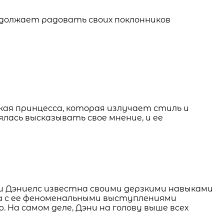
должает радовать своих поклонников
ская принцесса, которая излучает стиль и
ялась высказывать свое мнение, и ее
эни Дэниелс известна своими дерзкими навыками
а с ее феноменальными выступлениями
На самом деле, Дэни на голову выше всех