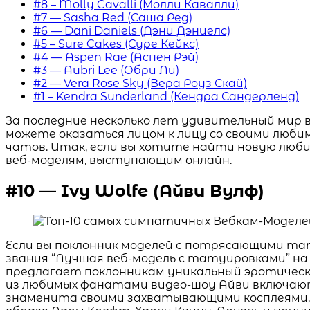
#8 – Molly Cavalli (Молли Кавалли)
#7 — Sasha Red (Саша Ред)
#6 — Dani Daniels (Дэни Дэниелс)
#5 – Sure Cakes (Суре Кейкс)
#4 — Aspen Rae (Аспен Рэй)
#3 — Aubri Lee (Обри Ли)
#2 — Vera Rose Sky (Вера Роуз Скай)
#1 – Kendra Sunderland (Кендра Сандерленд)
За последние несколько лет удивительный мир 
можете оказаться лицом к лицу со своими люби
чатов. Итак, если вы хотите найти новую люби
веб-моделям, выступающим онлайн.
#10 — Ivy Wolfe (Айви Вулф)
Если вы поклонник моделей с потрясающими тат
звания “Лучшая веб-модель с татуировками” на
предлагает поклонникам уникальный эротически
из любимых фанатами видео-шоу Айви включают в 
знаменита своими захватывающими косплеями, 