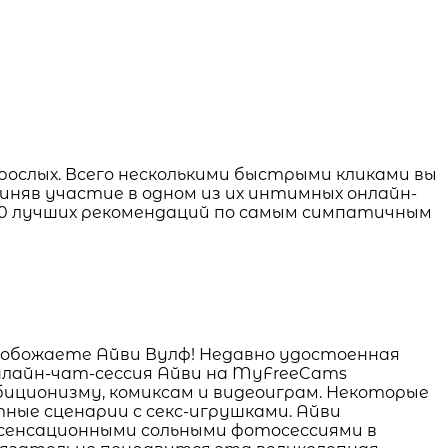
рослых. Всего несколькими быстрыми кликами вы
няв участие в одном из их интимных онлайн-
 10 лучших рекомендаций по самым симпатичным
о обожаете Айви Вулф! Недавно удостоенная
онлайн-чат-сессия Айви на MyFreeCams
биционизму, комиксам и видеоиграм. Некоторые
тные сценарии с секс-игрушками. Айви
 сенсационными сольными фотосессиями в