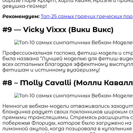
образе Лары Крофт, Харли Квинн, Ариэль и прин
девушка-геймер!
Рекомендуем:
Топ-25 самых горячих греческих по
#9 — Vicky Vixxx (Вики Викс)
Профессиональная госпожа, фетиш-модель и стр
была названа “Лучшей моделью для фетиш-видео
всех остальных благодаря эффектному выступле
фетишам и истинному вуайеризму!
#8 – Molly Cavalli (Молли Кавалл
Немногие вебкам-модели отваживались заходить 
блондинка радует своих поклонников широким с
прямыми трансляциями. Стремясь расширить сво
побережья Флориды, которое было загружено на 
лимонной акулой, когда позировала в купальни