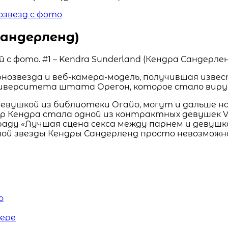
озвезд с фото
Сандерленд)
озвезда и веб-камера-модель, получившая известн
ниверситета штата Орегон, которое стало виру
евушкой из библиотеки Огайо, могут и дальше 
р Кендра стала одной из контрактных девушек Vix
аграду «Лучшая сцена секса между парнем и девуш
ельной звезды Кендры Сандерленд просто невозмож
о
нере