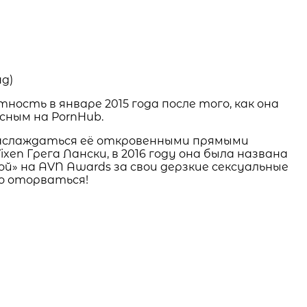
ость в январе 2015 года после того, как она
сным на PornHub.
наслаждаться её откровенными прямыми
en Грега Лански, в 2016 году она была названа
кой» на AVN Awards за свои дерзкие сексуальные
но оторваться!