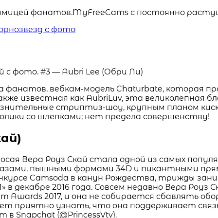
мицей фанатов.MyFreeCams с постоянно растущи
порнозвезд с фото
 фанатов, вебкам-модель Chaturbate, которая 
акже известная как AubriLuv, эта великолепная 
знительные стриптиз-шоу, крупным планом киски,
ролики со шлепками; нет предела совершенству!
кай)
сая Вера Роуз Скай стала одной из самых попул
азами, пышными формами 34D и пикантными прям
конкурсе Camsoda в канун Рождества, трижды зан
» в декабре 2016 года. Совсем недавно Вера Роуз
m Awards 2017, и она не собирается сбавлять об
ет приятно узнать, что она поддерживает связь
 в Snapchat (@PrincessVtv).