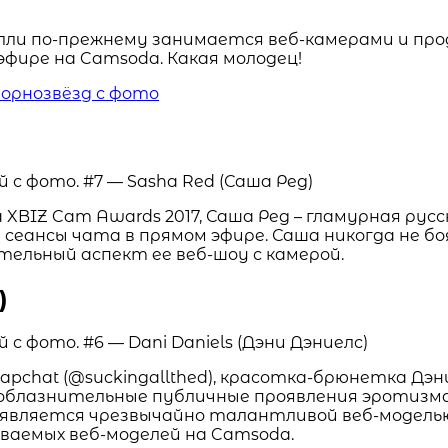
лли по-прежнему занимается веб-камерами и про
фире на Camsoda. Какая молодец!
порнозвёзд с фото
 XBIZ Cam Awards 2017, Саша Ред – гламурная рус
 сеансы чата в прямом эфире. Саша никогда не бо
тельный аспект ее веб-шоу с камерой.
)
napchat (@suckingallthed), красотка-брюнетка Д
соблазнительные публичные проявления эротизм
является чрезвычайно талантливой веб-моделью. 
иваемых веб-моделей на Camsoda.