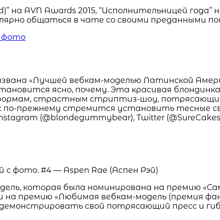
” на AVN Awards 2015, “Исполнительницей года” на
улярно общаться в чате со своими преданными по
с фото
звана «Лучшей вебкам-моделью Латинской Америки
 становится ясно, почему. Эта красивая блондинк
 формам, страстным стриптиз-шоу, потрясающ
с по-прежнему стремится установить тесные свя
stagram (@blondegummybear), Twitter (@SureCakes
одель, которая была номинирована на премию «С
 и на премию «Любимая вебкам-модель (премия фан
демонстрировать свой потрясающий пресс и гиб