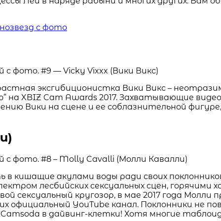
цессы Леи в наряде рабыни и многих других. Вам
рнозвезд с фото
астная эксгибиционистка Вики Викс – неотразим
” на XBIZ Cam Awards 2017. Захватывающие виде
нию Вики на сцене и ее соблазнительной фигуре,
и)
в кишащие акулами воды ради своих поклонников.
пектром лесбийских сексуальных сцен, горячими 
й сексуальный кругозор, в мае 2017 года Молли 
их официальный YouTube канал. Поклонники не пов
ке Camsoda в дайвинг-клетки! Хотя многие табло