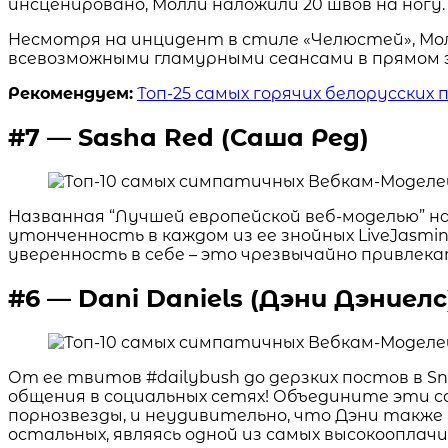
инсценировано, Молли наложили 20 швов на ногу.
Несмотря на инцидент в стиле «Челюстей», Мо
всевозможными гламурными сеансами в прямом э
Рекомендуем:
Топ-25 самых горячих белорусских 
#7 — Sasha Red (Саша Ред)
Названная “Лучшей европейской веб-моделью” на
утонченность в каждом из ее знойных LiveJasmin
уверенность в себе – это чрезвычайно привлека
#6 — Dani Daniels (Дэни Дэниелс
От ее твитов #dailybush до дерзких постов в S
общения в социальных сетях! Объедините эти 
порнозвезды, и неудивительно, что Дэни также 
остальных, являясь одной из самых высокооплач