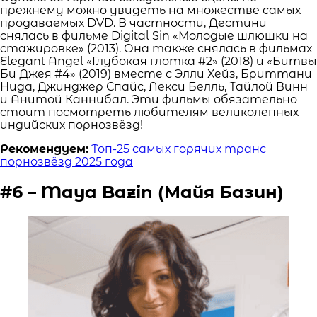
прежнему можно увидеть на множестве самых
продаваемых DVD. В частности, Дестини
снялась в фильме Digital Sin «Молодые шлюшки на
стажировке» (2013). Она также снялась в фильмах
Elegant Angel «Глубокая глотка #2» (2018) и «Битвы
Би Джея #4» (2019) вместе с Элли Хейз, Бриттани
Нида, Джинджер Спайс, Лекси Белль, Тайлой Винн
и Анитой Каннибал. Эти фильмы обязательно
стоит посмотреть любителям великолепных
индийских порнозвёзд!
Рекомендуем:
Топ-25 самых горячих транс
порнозвёзд 2025 года
#6 – Maya Bazin (Майя Базин)