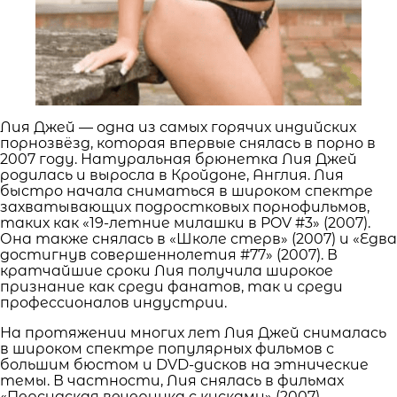
Лия Джей — одна из самых горячих индийских
порнозвёзд, которая впервые снялась в порно в
2007 году. Натуральная брюнетка Лия Джей
родилась и выросла в Кройдоне, Англия. Лия
быстро начала сниматься в широком спектре
захватывающих подростковых порнофильмов,
таких как «19-летние милашки в POV #3» (2007).
Она также снялась в «Школе стерв» (2007) и «Едва
достигнув совершеннолетия #77» (2007). В
кратчайшие сроки Лия получила широкое
признание как среди фанатов, так и среди
профессионалов индустрии.
На протяжении многих лет Лия Джей снималась
в широком спектре популярных фильмов с
большим бюстом и DVD-дисков на этнические
темы. В частности, Лия снялась в фильмах
«Персидская вечеринка с кисками» (2007),