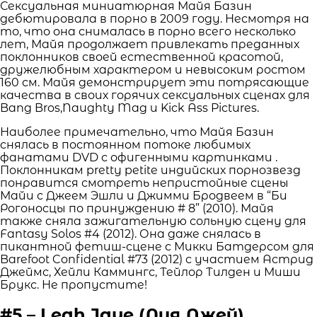
Сексуальная миниатюрная Майя Базин
дебютировала в порно в 2009 году. Несмотря на
то, что она снималась в порно всего несколько
лет, Майя продолжает привлекать преданных
поклонников своей естественной красотой,
дружелюбным характером и невысоким ростом
160 см. Майя демонстрирует эти потрясающие
качества в своих горячих сексуальных сценах для
Bang Bros,Naughty Mag и Kick Ass Pictures.
Наиболее примечательно, что Майя Базин
снялась в постоянном потоке любимых
фанатами DVD с офигенными картинками .
Поклонникам pretty petite индийских порнозвезд
понравится смотреть непристойные сцены
Майи с Джеем Эшли и Джимми Бродвеем в “Би
Рогоносцы по принуждению # 8” (2010). Майя
также сняла зажигательную сольную сцену для
Fantasy Solos #4 (2012). Она даже снялась в
пикантной фетиш-сцене с Микки Батдерсом для
Barefoot Confidential #73 (2012) с участием Астрид
Джеймс, Хейли Каммингс, Тейлор Тилден и Миши
Брукс. Не пропустите!
#5 – Leah Jaye (Лия Джей)