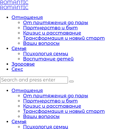
Menu
ROMANTIC
Search
Menu
ROMANTIC
Отношения
От притяжения до пары
Партнерство и быт
Кризис и расставание
Трансформация и новый старт
Ваши вопросы
Семья
Психология семьи
Воспитание детей
Здоровье
Секс
Search
Search
Search
for:
Отношения
От притяжения до пары
Партнерство и быт
Кризис и расставание
Трансформация и новый старт
Ваши вопросы
Семья
Психология семьи