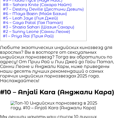
#9 – Nadia Nyce (Надя Найс)
#8 – Sahara Knite (Сахара Найт)
#7 – Destiny Deville (Дестини Девиль)
#6 – Maya Bazin (Майя Базин)
#5 – Leah Jaye (Лия Джей)
#4 – Gaya Patal (Гая Патал)
#3 – Shazia Sahari (Шазия Сахари)
#2 – Sunny Leone (Санни Леоне)
#1 – Priya Rai (Прия Рай)
Любите экзотических индийских кинозвезд для
взрослых? Вы в восторге от сексуальных
индийских порнозвезд? Тогда вы обратились по
адресу! От Прии Рай и Лии Джей до Гайи Патал,
Санни Леоне и Анджали Кары, ниже приведены
наши десять лучших рекомендаций о самых
горячих индийских порнозвездах 2025 года.
Наслаждайтесь!
#10 – Anjali Kara (Анджали Кара)
Мы решили начать наш список 10 лучших