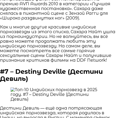
премию AVN Awards 2010 в категории «Лучшая
художественная постановка». Сахара даже
снялась в пикантной сцене с Зензой Рагги для
«Широко раздвинутых ног» (2009).
Как и многие другие красивые индийские
порнозвёзды из этого списка, Сахара Найт ушла
из порноиндустрии. Но не волнуйтесь, вы всё
равно можете продолжать любить эту
индийскую порнозвезду. На самом деле, вы
можете посмотреть все самые горячие
сексуальные сцены Сахары Найт и получившие
признание критиков фильмы на DDF Network!
#7 – Destiny Deville (Дестини
Девиль)
Дестини Девиль — ещё одна потрясающая
индийская порнозвезда, которая родилась в
Индии, но выросла в Англии. С момента съёмок