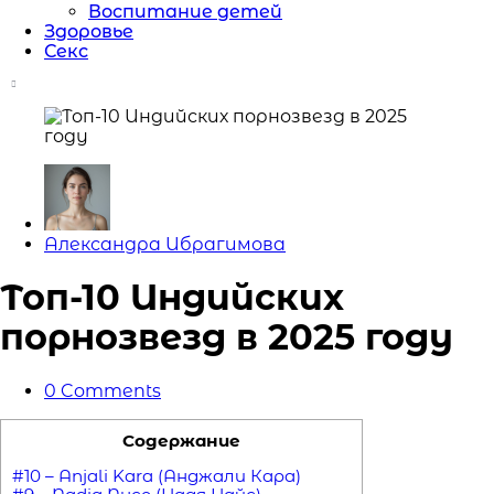
Воспитание детей
Здоровье
Секс
Posted
Александра Ибрагимова
by
Топ-10 Индийских
порнозвезд в 2025 году
0
Comments
Содержание
#10 – Anjali Kara (Анджали Кара)