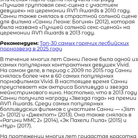
«Лучшая групповая секс-сцена с участием
девушек» на церемонии AVN Awards в 2010 году.
Санни также снялась в страстной сольной сцене
для фильма «Санни Леоне: Богиня» (2012), которая
была названа «Лучшей сольной секс-сценой» на
церемонии AVN Awards в 2013 году.
Рекомендуем:
Топ-30 самых горячих лесбийских
порнозвезд в 2025 году
В течение многих лет Санни Леоне была одной из
самых популярных контрактных девушек Vivid.
На самом деле, в период с 2009 по 2015 год Санни
снялась более чем в 60 самых популярных
порнофильмах Vivid. В настоящее время Санни
преуспевает как актриса Болливуда и звезда
мейнстримового кино. Настолько, что в 2013 году
Санни получила награду «Звезда года» на премии
AVN Awards. Среди самых популярных
болливудских фильмов с участием Санни — «Jism
2» (2012) и «Джекпот» (2013). Она также снялась в
«Рагини ММС 2» (2014), «Эк Пахели Лила» (2015) и
«Нур» (2017).
На протяжении многих лет грудастая красотка