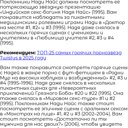
Поклонники Нади Найс должны посмотреть её
потрясающую звёздную презентацию
«Индийская секс-богиня Надя Найс» (1995). Вам
понравится наблюдать за пикантными
медицинскими ролевыми играми Нади в «Доктор
на месте #1, #2» и #3 (1995). Надя даже снялась в
нескольких горячих сценах с учениками и
учителями в «Любимица учителя #2, #3 и #4
(1995).
Рекомендуем:
ТОП-25 самых горячих порнозвёзд
Twistys в 2025 году
Вам также понравится смотреть горячие сцены
с Надей в жанре порно с фут-фетишем в «Родни
Мур на высоких каблуках и возбуждённый» #2, #3 и
#4 (1995–1996). Надя даже снялась в нескольких
пикантных сценах для «Невероятных
приключений Грязного Боба» #20 и #22 (1995). Она
также снялась в «Мировом секс-туре» #1 и #2
(1995). Поклонникам Нади Найс также стоит
посмотреть её эпичные сцены с оральным сексом
в «Монстрах на лице» #1, #2 и #3 (2002–2004). Вам
стоит посмотреть «Достаточно ли ты
мужчина для нас двоих?» (2006), чтобы увидеть