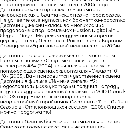
своих первых сексуальных сцен в 2004 году
Дестини начала привлекать внимание
американских и британских порно продюсеров.
Не успеете оглянуться, как брюнетка-красотка
Дестини уже снималась во многих самых
продаваемых порнофильмах Hustler, Digital Sin и
Elegant Angel. Мы рекомендуем посмотреть
дерзкую сцену Дестини с Рокси Свит и Куртом
Локвудом в «Едва законной невинности» (2004).
Дестини также снялась вместе с мистером
Питом в фильме «Озорные школьницы из
колледжа» #34 (2004) и снялась в нескольких
потрясающих сценах сквирта для «Сквирт 101
#8» (2005). Вам понравится чувственная сцена
Дестини в фильме «Тёмные ангелы #2:
Родословная» (2005), который получил награду
«Лучший художественный фильм» на VOD Awards
в 2006 году. Вам также понравится
непристойный тройничок Дестини с Тори Лейн и
Серхио в «Отклоняющихся сиськах» (2005). Список
можно продолжать!
Дестини Девиль больше не снимается в порно.
Однако её горячие сексуальные сцены по-