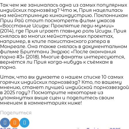
Так чем же занималась одна из самых популярных
индийских порнозвёзд? Что ж, Прия нацелилась
на мейнстримную киноиндустрию. Поклонникам
Прии Рай стоит посмотреть фильм ужасов
«Восстание Исиды: Проклятие леди-мумии»
(2014), где Прия играет главную роль Исиды. Прия
снялась во многих мейнстримных проектах,
например, в клипе пакистанского рэпера в
Монреале. Она также снялась в документальном
фильме Бриттани Эндрюс «После окончания
порно #3» (2018). Многие фанаты интересуются,
вернётся ли Прия когда-нибудь к съёмкам в
порно.
Итак, что вы думаете о нашем списке 10 самых
горячих индийских порнозвёзд? Кто, по вашему
мнению, станет лучшей индийской порнозвездой
в 2025 году? Посмотрите некоторые из
упомянутых выше сцен и поделитесь своим
мнением в комментариях ниже!
Поделиться