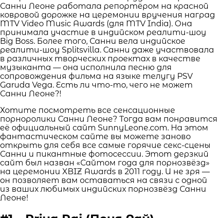
Санни Леоне работала репортёром на красной
ковровой дорожке на церемонии вручения наград
MTV Video Music Awards (для MTV India). Она
принимала участие в индийском реалити-шоу
Big Boss. Более того, Санни вела индийское
реалити-шоу Splitsvilla. Санни даже участвовала
в различных творческих проектах в качестве
музыканта — она исполнила песню для
сопровождения фильма на языке телугу PSV
Garuda Vega. Есть ли что-то, чего не может
Санни Леоне?!
Хотите посмотреть все сенсационные
порноролики Санни Леоне? Тогда вам понравится
её официальный сайт SunnyLeone.com. На этом
фантастическом сайте вы можете заново
открыть для себя все самые горячие секс-сцены
Санни и пикантные фотосессии. Этот дерзкий
сайт был назван «Сайтом года для порнозвёзд»
на церемонии XBIZ Awards в 2011 году. И не зря —
он позволяет вам оставаться на связи с одной
из ваших любимых индийских порнозвёзд Санни
Леоне!