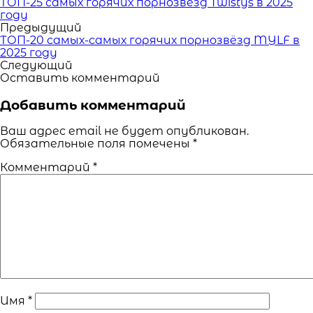
Читать
ТОП-25 самых горячих порнозвёзд Twistys в 2025
похожие
году
статьи
Предыдущий
ТОП-20 самых-самых горячих порнозвёзд MYLF в
2025 году
Следующий
Оставить комментарий
Добавить комментарий
Ваш адрес email не будет опубликован.
Обязательные поля помечены
*
Комментарий
*
Имя
*