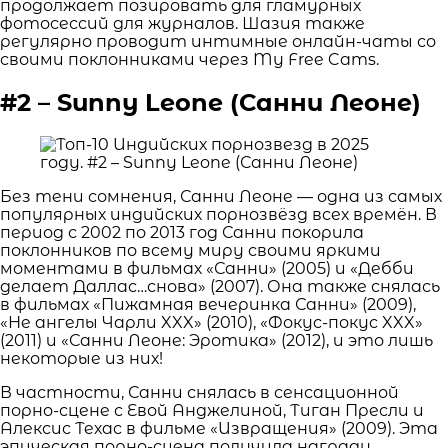
продолжает позировать для гламурных
фотосессий для журналов. Шазия также
регулярно проводит интимные онлайн-чаты со
своими поклонниками через My Free Cams.
#2 – Sunny Leone (Санни Леоне)
Без тени сомнения, Санни Леоне — одна из самых
популярных индийских порнозвёзд всех времён. В
период с 2002 по 2013 год Санни покорила
поклонников по всему миру своими яркими
моментами в фильмах «Санни» (2005) и «Дебби
делает Даллас…снова» (2007). Она также снялась
в фильмах «Пижамная вечеринка Санни» (2009),
«Не ангелы Чарли XXX» (2010), «Фокус-покус XXX»
(2011) и «Санни Леоне: Эротика» (2012), и это лишь
некоторые из них!
В частности, Санни снялась в сенсационной
порно-сцене с Евой Анджелиной, Тиган Пресли и
Алексис Техас в фильме «Извращения» (2009). Эта
эпическая порно-сцена получила награду