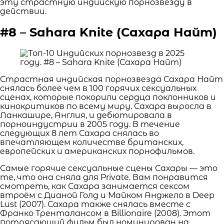
эту страстную индийскую порнозвезду в
действии.
#8 – Sahara Knite (Сахара Найт)
Страстная индийская порнозвезда Сахара Найт
снялась более чем в 100 горячих сексуальных
сценах, которые покорили сердца поклонников и
кинокритиков по всему миру. Сахара выросла в
Ланкашире, Англия, и дебютировала в
порноиндустрии в 2005 году. В течение
следующих 8 лет Сахара снялась во
впечатляющем количестве британских,
европейских и американских порнофильмов.
Самые горячие сексуальные сцены Сахары — это
те, что она сняла для Private. Вам понравится
смотреть, как Сахара занимается сексом
втроём с Дианой Голд и Майком Анджело в Deep
Lust (2007). Сахара также снялась вместе с
Франко Тренталансом в Billionaire (2008). Этот
потрясающий фильм был номинирован на