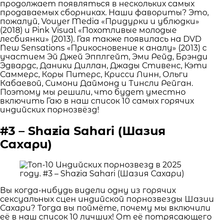
продолжает появляться в нескольких самых
продаваемых сборниках. Наши фавориты? Это,
пожалуй, Vouyer Media «Придурки и ублюдки»
(2018) и Pink Visual «Похотливые молодые
лесбиянки» (2013). Гая также появилась на DVD
New Sensations «Прикосновение к аналу» (2013) с
участием Эй Джей Эпплгейт, Эми Рейд, Брэнди
Эдвардс, Даники Диллан, Джады Стивенс, Кэти
Саммерс, Коры Питерс, Крисси Линн, Ольги
Кабаевой, Симони Даймонд и Тинсли Рейган.
Поэтому мы решили, что будет уместно
включить Гаю в наш список 10 самых горячих
индийских порнозвёзд!
#3 – Shazia Sahari (Шазия
Сахари)
Вы когда-нибудь видели одну из горячих
сексуальных сцен индийской порнозвезды Шазии
Сахари? Тогда вы поймёте, почему мы включили
её в наш список 10 лучших! От её потрясающего