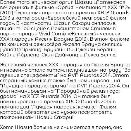
Более того, эпическая оргия Шазии «Латексная
вечеринка» в фильме «Оргия: Чемпионат XXX № 2»
(2012) была номинирована на премию XBIZ Awards
2013 в категории «Европейский неигровой фильм
года». В частности, Шазия Сахари снялась в
пикантной сцене с Лексингтоном Стилом в
порнопародии Vivid Comix «Железный» человек
XXX: пародия Акселя Брауна (2013). В этом фильме
по комиксам режиссёра Акселя Брауна снялись
Дана ДеАрмонд, Бруклин Ли, Джейзи Берлин,
Кайли Айрленд, Скин Даймонд и Лекси Белль.
Железный человек XXX: пародия на Акселя Брауна
мгновенно стала хитом, получившим награду “За
лучшие спецэффекты” на AVN Awards 2014. Этот
странный комикс также был номинирован на
“Лучшую пародию: драма” на AVN Awards 2014. Он
был номинирован на “Пародийный релиз года:
драма” на XBIZ Awards 2014. Он также был
номинирован на премию XRCO Awards 2014 в
номинации “Лучшая пародия: комикс”. Фильм,
который обязательно нужно посмотреть
поклонникам Шазии Сахари!
Хотя Шазия больше не снимается в порно, она