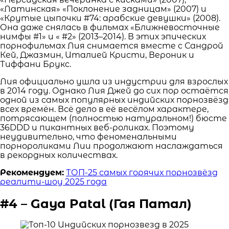
«Латинская» «Поклонение задницам» (2007) и
«Крутые цыпочки #74: арабские девушки» (2008).
Она даже снялась в фильмах «Ближневосточные
нимфы #1» и « #2» (2013–2014). В этих эпических
порнофильмах Лия снимается вместе с Сандрой
Кей, Джазмин, Италией Кристи, Вероник и
Тиффани Брукс.
Лия официально ушла из индустрии для взрослых
в 2014 году. Однако Лия Джей до сих пор остаётся
одной из самых популярных индийских порнозвёзд
всех времён. Всё дело в её весёлом характере,
потрясающем (полностью натуральном!) бюсте
36DDD и пикантных веб-роликах. Поэтому
неудивительно, что феноменальными
порнороликами Лии продолжают наслаждаться
в рекордных количествах.
Рекомендуем:
ТОП-25 самых горячих порнозвёзд
реалити-шоу 2025 года
#4 – Gaya Patal (Гая Патал)