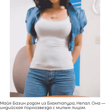
Майя Базин родом из Бхактапура, Непал. Она —
индийская порнозвезда с милым лицом.