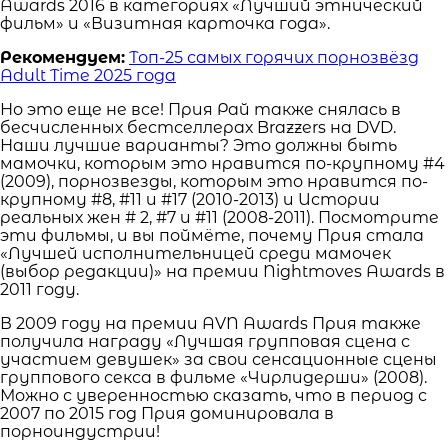
Awards 2016 в категориях «Лучший этнический
фильм» и «Визитная карточка года».
Рекомендуем:
Топ-25 самых горячих порнозвёзд
Adult Time 2025 года
Но это еще не все! Прия Рай также снялась в
бесчисленных бестселлерах Brazzers на DVD.
Наши лучшие варианты? Это должны быть
мамочки, которым это нравится по-крупному #4
(2009), порнозвезды, которым это нравится по-
крупному #8, #11 и #17 (2010-2013) и Истории
реальных жен # 2, #7 и #11 (2008-2011). Посмотрите
эти фильмы, и вы поймёте, почему Прия стала
«Лучшей исполнительницей среди мамочек
(выбор редакции)» на премии Nightmoves Awards в
2011 году.
В 2009 году на премии AVN Awards Прия также
получила награду «Лучшая групповая сцена с
участием девушек» за свои сенсационные сцены
группового секса в фильме «Чирлидерши» (2008).
Можно с уверенностью сказать, что в период с
2007 по 2015 год Прия доминировала в
порноиндустрии!