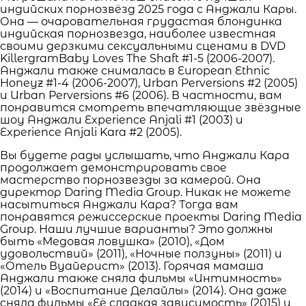
индийских порнозвёзд 2025 года с Анджали Кары.
Она — очаровательная грудастая блондинка
индийская порнозвезда, наиболее известная
своими дерзкими сексуальными сценами в DVD
KillergramBaby Loves The Shaft #1-5 (2006-2007).
Анджали также снималась в European Ethnic
Honeyz #1-4 (2006-2007), Urban Perversions #2 (2005)
и Urban Perversions #6 (2006). В частности, вам
понравится смотреть впечатляющие звёздные
шоу Анджали Experience Anjali #1 (2003) и
Experience Anjali Kara #2 (2005).
Вы будете рады услышать, что Анджали Кара
продолжает демонстрировать свое
мастерство порнозвезды за камерой. Она
директор Daring Media Group. Никак не можете
насытиться Анджали Кара? Тогда вам
понравятся режиссерские проекты Daring Media
Group. Наши лучшие варианты? Это должны
быть «Медовая ловушка» (2010), «Дом
удовольствий» (2011), «Ночные ползуны» (2011) и
«Отель Вуайерист» (2013). Горячая мамаша
Анджали также сняла фильмы «Интимность»
(2014) и «Воспитание Делайлы» (2014). Она даже
сняла фильмы «Её сладкая зависимость» (2015) и