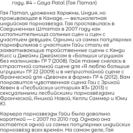
Гая Патал, уроженка Харьяны, Индия, но
проживающая в Канаде, — великолепная
индийская порнозвезда. Гая прославилась в
Соединенных Штатах в 2007 году как
исполнительница сольных сцен и сцен с
участием девушек. Одними из самых популярных
порнофильмов с участием Гайи стали её
захватывающие тройственные сцены с Кэнди
Кисс и Джейми Джеймсом в «Больших игрушках
без мальчиков» № 7 (2008). Гайя также снялась в
страстной сольной сцене для «Я люблю большие
игрушки» № 22 (2009) и в непристойной сцене с
Франческой для «Девочек в форме» № 4 (2012). Вам
понравится чувственная сцена Гаи с Эрикой
Хевен в «Лесбийских историях #3» (2013) с
сексуальными лесбийскими порнозвёздами
Франческой, Аникой Новой, Келли Саммер и Юми
Ю.
Карьера порнозвезды Гайи была довольно
короткой — с 2007 по 2010 год. Однако она
остаётся одной из самых популярных индийских
порнозвёзд всех времён. На самом деле, Гая