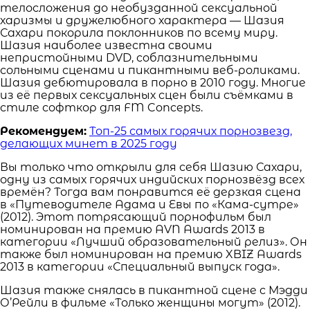
телосложения до необузданной сексуальной
харизмы и дружелюбного характера — Шазия
Сахари покорила поклонников по всему миру.
Шазия наиболее известна своими
непристойными DVD, соблазнительными
сольными сценами и пикантными веб-роликами.
Шазия дебютировала в порно в 2010 году. Многие
из её первых сексуальных сцен были съёмками в
стиле софткор для FM Concepts.
Рекомендуем:
Топ-25 самых горячих порнозвезд,
делающих минет в 2025 году
Вы только что открыли для себя Шазию Сахари,
одну из самых горячих индийских порнозвёзд всех
времён? Тогда вам понравится её дерзкая сцена
в «Путеводителе Адама и Евы по «Кама-сутре»
(2012). Этот потрясающий порнофильм был
номинирован на премию AVN Awards 2013 в
категории «Лучший образовательный релиз». Он
также был номинирован на премию XBIZ Awards
2013 в категории «Специальный выпуск года».
Шазия также снялась в пикантной сцене с Мэдди
О’Рейли в фильме «Только женщины могут» (2012).