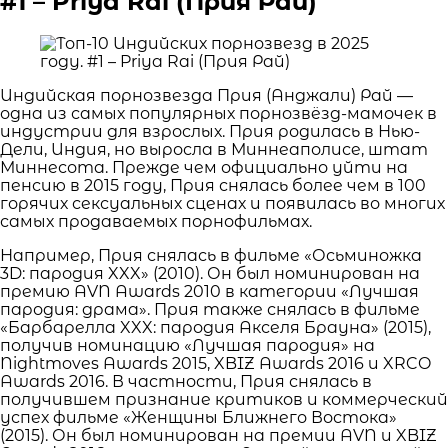
#1 – Priya Rai (Прия Рай)
Индийская порнозвезда Прия (Анджали) Рай —
одна из самых популярных порнозвёзд-мамочек в
индустрии для взрослых. Прия родилась в Нью-
Дели, Индия, но выросла в Миннеаполисе, штат
Миннесота. Прежде чем официально уйти на
пенсию в 2015 году, Прия снялась более чем в 100
горячих сексуальных сценах и появилась во многих
самых продаваемых порнофильмах.
Например, Прия снялась в фильме «Осьминожка
3D: пародия XXX» (2010). Он был номинирован на
премию AVN Awards 2010 в категории «Лучшая
пародия: драма». Прия также снялась в фильме
«Барбарелла XXX: пародия Акселя Брауна» (2015),
получив номинацию «Лучшая пародия» на
Nightmoves Awards 2015, XBIZ Awards 2016 и XRCO
Awards 2016. В частности, Прия снялась в
получившем признание критиков и коммерческий
успех фильме «Женщины Ближнего Востока»
(2015). Он был номинирован на премии AVN и XBIZ