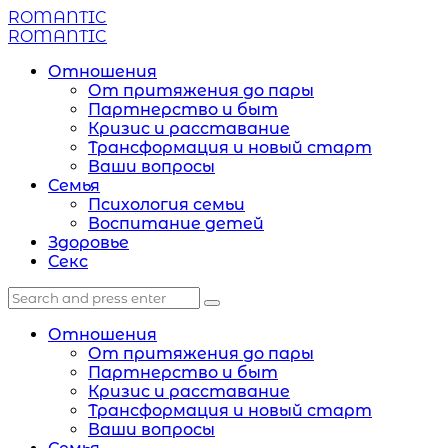
Menu
ROMANTIC
Search
Menu
ROMANTIC
Отношения
От притяжения до пары
Партнерство и быт
Кризис и расставание
Трансформация и новый старт
Ваши вопросы
Семья
Психология семьи
Воспитание детей
Здоровье
Секс
Search
Search
Search
for:
Отношения
От притяжения до пары
Партнерство и быт
Кризис и расставание
Трансформация и новый старт
Ваши вопросы