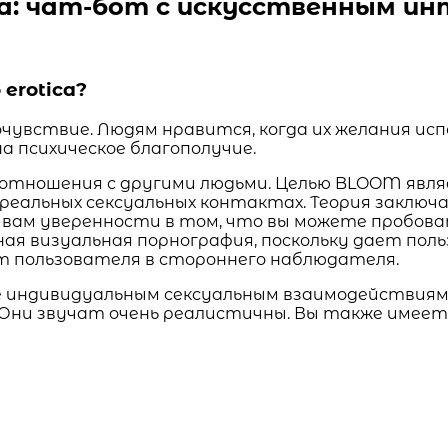
ca: чат-бот с искусственным ин
erotica?
чувствие. Людям нравится, когда их желания исп
на психическое благополучие.
отношения с другими людьми. Целью BLOOM явля
реальных сексуальных контактах. Теория заключае
вам уверенности в том, что вы можете пробоват
ая визуальная порнография, поскольку дает по
т пользователя в стороннего наблюдателя.
ндивидуальным сексуальным взаимодействиям в 
 Они звучат очень реалистичны. Вы также имеет