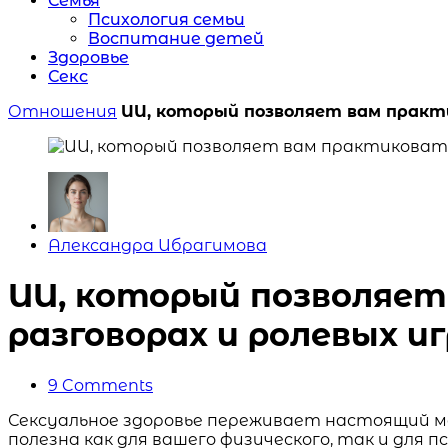
Семья
Психология семьи
Воспитание детей
Здоровье
Секс
Отношения
ИИ, который позволяет вам практик
Posted
Александра Ибрагимова
by
ИИ, который позволяет 
разговорах и ролевых и
9
Comments
Сексуальное здоровье переживает настоящий мо
полезна как для вашего физического, так и для