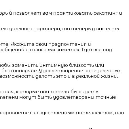
торый позволяет вам практиковать секстинг и
 сексуального партнера, то теперь у вас есть
оте. Укажите свои предпочтения и
бщений и голосовых заметок. Тут все под
 чтобы заменить интимную близость или
е благополучие. Удовлетворение определенных
возможность делать это и в реальной жизни,
елания, которые они хотели бы видеть
степени могут быть удовлетворены точные
говариваете с искусственным интеллектом, или