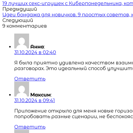
Читать
19 лучших секс-игрушек с Киберпонедельника, 
похожие
Предыдущий
статьи
Идеи бондажа для новичков. 9 простых советов,
Следующий
9 комментариев
Анна
:
31.10.2024 в 02:40
Я была приятно удивлена качеством взаим
разговорах. Это идеальный способ улучшить
Ответить
Максим
:
31.10.2024 в 09:41
Приложение открыло для меня новые горизо
попробовать разные сценарии, не беспокояс
Ответить