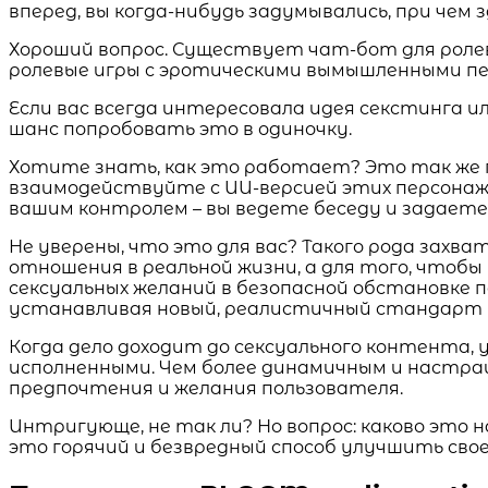
вперед, вы когда-нибудь задумывались, при чем
Хороший вопрос. Существует чат-бот для роле
ролевые игры с эротическими вымышленными п
Если вас всегда интересовала идея секстинга ил
шанс попробовать это в одиночку.
Хотите знать, как это работает? Это так же 
взаимодействуйте с ИИ-версией этих персонаже
вашим контролем – вы ведете беседу и задаете
Не уверены, что это для вас? Такого рода зах
отношения в реальной жизни, а для того, чтобы
сексуальных желаний в безопасной обстановке 
устанавливая новый, реалистичный стандарт 
Когда дело доходит до сексуального контента, 
исполненными. Чем более динамичным и настр
предпочтения и желания пользователя.
Интригующе, не так ли? Но вопрос: каково это
это горячий и безвредный способ улучшить сво