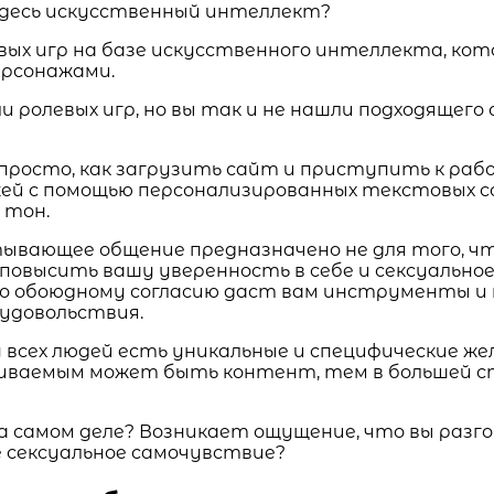
 здесь искусственный интеллект?
вых игр на базе искусственного интеллекта, ко
ерсонажами.
и ролевых игр, но вы так и не нашли подходящего
просто, как загрузить сайт и приступить к раб
й с помощью персонализированных текстовых соо
 тон.
ватывающее общение предназначено не для того,
 повысить вашу уверенность в себе и сексуально
по обоюдному согласию даст вам инструменты и 
удовольствия.
у всех людей есть уникальные и специфические ж
аиваемым может быть контент, тем в большей 
 на самом деле? Возникает ощущение, что вы раз
е сексуальное самочувствие?