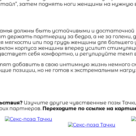
-стайл”, затем поднять ноги женщины на нужную 
камья должны быть устойчивыми и достаточной в
т держать партнершу за бедра, а не за голени, д
ля мягкости или под грудь женщины для большего
аклон корпуса женщины вперед усилит стимуляц
увствует себя комфортно, и регулируйте темп 
отят добавить в свою интимную жизнь немного с
щие позиции, но не готов к экстремальным нагру
льствия?
Изучите другие чувственные позы Тачки
оих партнеров.
Переходите по ссылке на картин