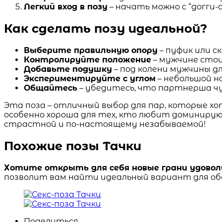
Легкий вход в позу
– начать можно с “догги
Как сделать позу идеальной?
Выберите правильную опору
– пуфик или с
Контролируйте положение
– мужчине стои
Добавьте подушку
– под колени мужчины д
Экспериментируйте с углом
– небольшой н
Общайтесь
– убедитесь, что партнерша ч
Эта поза – отличный выбор для пар, которые х
особенно хороша для тех, кто любит доминирую
страстной и по-настоящему незабываемой!
Похожие позы Тачки
Хотите открыть для себя новые грани удово
позволит вам найти идеальный вариант для об
Поделиться