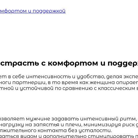
комфортом и поддержкой
: страсть с комфортом и подде
ает в себе интенсивность и удобство, делая экс
 ноги партнерши, в то время как женщина опирае
тной и устойчивой по сравнению с классическим
позволяет мужчине задавать интенсивный ритм,
нагрузку на запястья и плечи, минимизируя риск
олжительного контакта без усталости.
даться видом и дополнительно стимулировать 