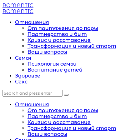
Menu
ROMANTIC
Search
Menu
ROMANTIC
Отношения
От притяжения до пары
Партнерство и быт
Кризис и расставание
Трансформация и новый старт
Ваши вопросы
Семья
Психология семьи
Воспитание детей
Здоровье
Секс
Search
Search
Search
for:
Отношения
От притяжения до пары
Партнерство и быт
Кризис и расставание
Трансформация и новый старт
Ваши вопросы