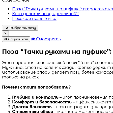
Содержание
Поза “Тачки руками на пуфике”: страсть с 
Как сделать позу идеальной?
Похожие позы Тачки
🔥 Выбрать позу
✕
👁 Смотреть
🔄 Случайная
Поза “Тачки руками на пуфике”
Эта вариация классической позы “Тачка” сочет
Мужчина, стоя на коленях сзади, крепко держит
Использование опоры делает позу более комфор
только на руках.
Почему стоит попробовать?
Глубина и контроль
– угол проникновения 
Комфорт и безопасность
– пуфик снижает 
Долгая близость
– поза подходит для прод
Открытый обзор
– мужчина может наслаж