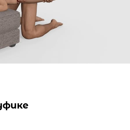
уфике