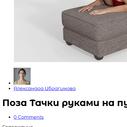
Posted
Александра Ибрагимова
by
Поза Тачки руками на п
0
Comments