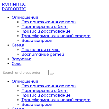
Menu
ROMANTIC
Search
Menu
ROMANTIC
Отношения
От притяжения до пары
Партнерство и быт
Кризис и расставание
Трансформация и новый старт
Ваши вопросы
Семья
Психология семьи
Воспитание детей
Здоровье
Секс
Search
Search
Search
for:
Отношения
От притяжения до пары
Партнерство и быт
Кризис и расставание
Трансформация и новый старт
Ваши вопросы