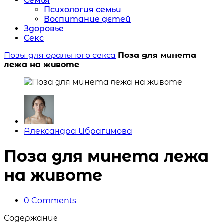
Семья
Психология семьи
Воспитание детей
Здоровье
Секс
Позы для орального секса
Поза для минета
лежа на животе
Posted
Александра Ибрагимова
by
Поза для минета лежа
на животе
0
Comments
Содержание