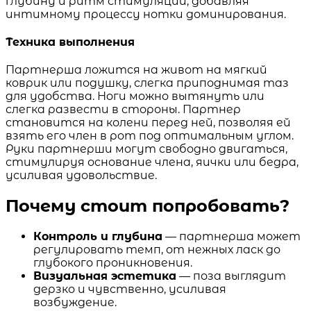
глубину и ритм стимуляции, добавляя
интимному процессу нотки доминирования.
Техника выполнения
Партнерша ложится на живот на мягкий
коврик или подушку, слегка приподнимая таз
для удобства. Ноги можно вытянуть или
слегка развести в стороны. Партнер
становится на колени перед ней, позволяя ей
взять его член в рот под оптимальным углом.
Руки партнерши могут свободно двигаться,
стимулируя основание члена, яички или бедра,
усиливая удовольствие.
Почему стоит попробовать?
Контроль и глубина
— партнерша может
регулировать темп, от нежных ласк до
глубокого проникновения.
Визуальная эстетика
— поза выглядит
дерзко и чувственно, усиливая
возбуждение.