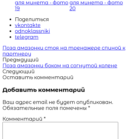
Поделиться
vkontakte
odnoklassniki
telegram
Читать
Поза амазонки стоя на тренажере спиной к
похожие
партнеру
статьи
Предыдущий
Поза амазонки боком на согнутой колене
Следующий
Оставить комментарий
Добавить комментарий
Ваш адрес email не будет опубликован.
Обязательные поля помечены
*
Комментарий
*