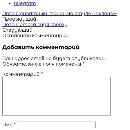
telegram
Читать
Поза Приватный танец на стуле наклоном
похожие
Предыдущий
статьи
Поза Лотоса сидя сверху
Следующий
Оставить комментарий
Добавить комментарий
Ваш адрес email не будет опубликован.
Обязательные поля помечены
*
Комментарий
*
Имя
*