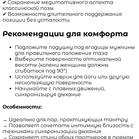
✔ Сохранение медитативного аспекта
классической позы
✔ Возможность длительного поддержания
позиции без усталости
Рекомендации для комфорта
Подложите подушку под ягодицы мужчины
для правильного положения таза
Выберите поверхность оптимальной
высоты (колени женщины должны
сгибаться под 90°)
Используйте коврик для йоги или другую
нескользящую поверхность
Начинайте с плавных движений,
синхронизируя дыхание
Особенности:
→ Идеально для пар, практикующих тантру
→ Позволяет сочетать интимную близость с
техниками синхронизации дыхания
→ Сохраняет спину обоих партнеров в прямом