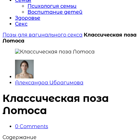
Семья
Психология семьи
Воспитание детей
Здоровье
Секс
Позы для вагинального секса
Классическая поза
Лотоса
Posted
Александра Ибрагимова
by
Классическая поза
Лотоса
0
Comments
Содержание