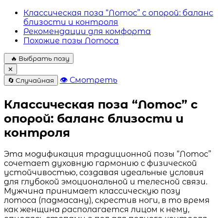
Классическая поза “Лотос” с опорой: баланс
близости и контроля
Рекомендации для комфорта
Похожие позы Лотоса
🔥 Выбрать позу
✕
👁 Смотреть
🔄 Случайная
Классическая поза “Лотос” с
опорой: баланс близости и
контроля
Эта модификация традиционной позы “Лотос”
сочетает духовную гармонию с физической
устойчивостью, создавая идеальные условия
для глубокой эмоциональной и телесной связи.
Мужчина принимает классическую позу
лотоса (падмасану), скрестив ноги, в то время
как женщина располагается лицом к нему,