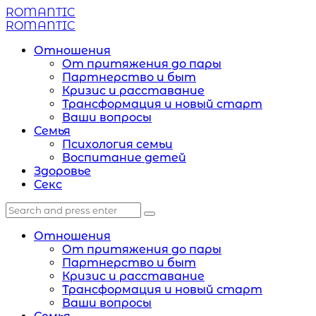
Menu
ROMANTIC
Search
Menu
ROMANTIC
Отношения
От притяжения до пары
Партнерство и быт
Кризис и расставание
Трансформация и новый старт
Ваши вопросы
Семья
Психология семьи
Воспитание детей
Здоровье
Секс
Search
Search
Search
for:
Отношения
От притяжения до пары
Партнерство и быт
Кризис и расставание
Трансформация и новый старт
Ваши вопросы