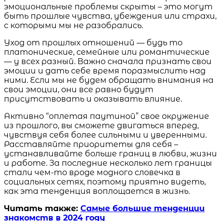
эмоциональные проблемы скрыты – это могут
быть прошлые чувства, убеждения или страхи,
с которыми мы не разобрались.
Уход от прошлых отношений — будь то
платонические, семейные или романтические
— у всех разный. Важно сначала признать свои
эмоции и дать себе время поразмыслить над
ними. Если мы не будем обращать внимания на
свои эмоции, они все равно будут
присутствовать и оказывать влияние.
Активно “оплетая паутиной” свое окружение
из прошлого, вы сможете двигаться вперед,
чувствуя себя более сильными и уверенными.
Расставляйте приоритеты для себя –
устанавливайте больше границ в любви, жизни
и работе. За последние несколько лет границы
стали чем-то вроде модного словечка в
социальных сетях, поэтому приятно видеть,
как эта тенденция воплощается в жизнь.
Читать также:
Самые большие тенденции
знакомств в 2024 году