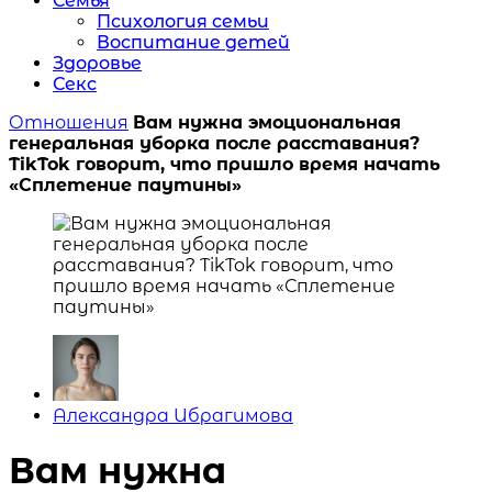
Семья
Психология семьи
Воспитание детей
Здоровье
Секс
Отношения
Вам нужна эмоциональная
генеральная уборка после расставания?
TikTok говорит, что пришло время начать
«Сплетение паутины»
Posted
Александра Ибрагимова
by
Вам нужна