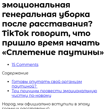
эмоциональная
генеральная уборка
после расставания?
TikTok говорит, что
пришло время начать
«Сплетение паутины»
15
Comments
Содержание
Готовы опутать свой организм
паутиной?
Три причины провести эмоциональную
чистку по-новому
Народ, мы официально вступили в эпоху
громких расставаний.