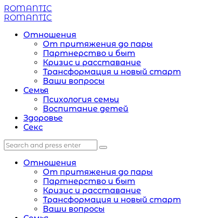
Menu
ROMANTIC
Search
Menu
ROMANTIC
Отношения
От притяжения до пары
Партнерство и быт
Кризис и расставание
Трансформация и новый старт
Ваши вопросы
Семья
Психология семьи
Воспитание детей
Здоровье
Секс
Search
Search
Search
for:
Отношения
От притяжения до пары
Партнерство и быт
Кризис и расставание
Трансформация и новый старт
Ваши вопросы