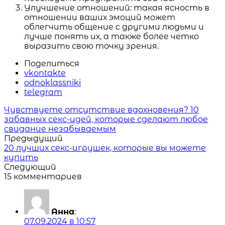
Улучшение отношений: такая ясность в
отношении ваших эмоций может
облегчить общение с другими людьми и
лучше понять их, а также более четко
выразить свою точку зрения.
Поделиться
vkontakte
odnoklassniki
telegram
Читать
Чувствуете отсутствие вдохновения? 10
похожие
забавных секс-идей, которые сделают любое
статьи
свидание незабываемым
Предыдущий
20 лучших секс-игрушек, которые вы можете
купить
Следующий
15 комментариев
Анна
:
07.09.2024 в 10:57