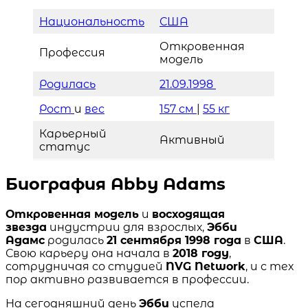
Национальность
США
Откровенная
Профессия
модель
Родилась
21.09.1998
Рост
и
вес
157 см
|
55 кг
Карьерный
Активный
статус
Биография Abby Adams
Откровенная модель
и
восходящая
звезда
индустрии для взрослых,
Эбби
Адамс
родилась
21 сентября 1998 года
в
США
.
Свою карьеру она начала в
2018 году
,
сотрудничая со студией
NVG Network
, и с тех
пор активно развивается в профессии.
На сегодняшний день
Эбби
успела