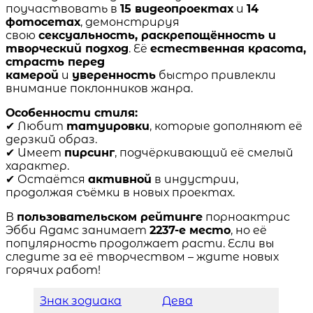
поучаствовать в
15 видеопроектах
и
14
фотосетах
, демонстрируя
свою
сексуальность, раскрепощённость и
творческий подход
. Её
естественная красота,
страсть перед
камерой
и
уверенность
быстро привлекли
внимание поклонников жанра.
Особенности стиля:
✔ Любит
татуировки
, которые дополняют её
дерзкий образ.
✔ Имеет
пирсинг
, подчёркивающий её смелый
характер.
✔ Остаётся
активной
в индустрии,
продолжая съёмки в новых проектах.
В
пользовательском рейтинге
порноактрис
Эбби Адамс занимает
2237-е место
, но её
популярность продолжает расти. Если вы
следите за её творчеством – ждите новых
горячих работ!
Знак зодиака
Дева