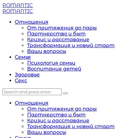
Menu
ROMANTIC
Search
Menu
ROMANTIC
Отношения
От притяжения до пары
Партнерство и быт
Кризис и расставание
Трансформация и новый старт
Ваши вопросы
Семья
Психология семьи
Воспитание детей
Здоровье
Секс
Search
Search
Search
for:
Отношения
От притяжения до пары
Партнерство и быт
Кризис и расставание
Трансформация и новый старт
Ваши вопросы