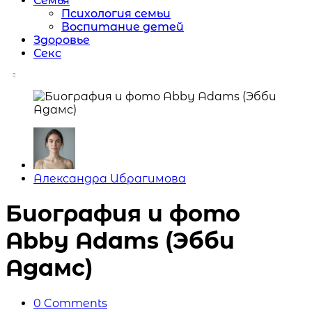
Семья
Психология семьи
Воспитание детей
Здоровье
Секс
Posted
Александра Ибрагимова
by
Биография и фото
Abby Adams (Эбби
Адамс)
0
Comments