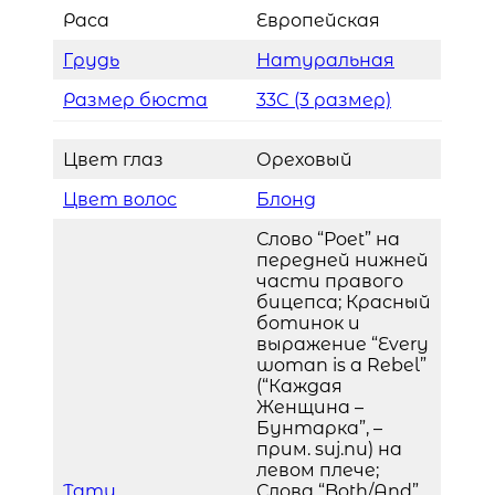
Раса
Европейская
Грудь
Натуральная
Размер бюста
33C (3 размер)
Цвет глаз
Ореховый
Цвет волос
Блонд
Слово “Poet” на
передней нижней
части правого
бицепса; Красный
ботинок и
выражение “Every
woman is a Rebel”
(“Каждая
Женщина –
Бунтарка”, –
прим. suj.nu) на
левом плече;
Тату
Слова “Both/And”