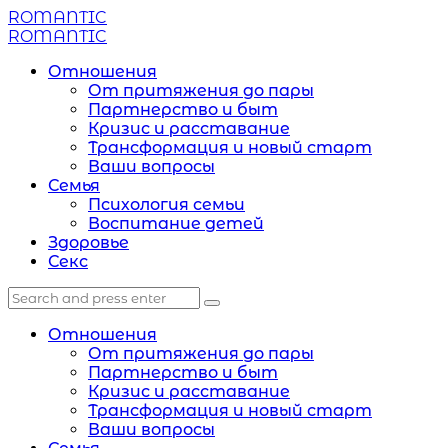
Menu
ROMANTIC
Search
Menu
ROMANTIC
Отношения
От притяжения до пары
Партнерство и быт
Кризис и расставание
Трансформация и новый старт
Ваши вопросы
Семья
Психология семьи
Воспитание детей
Здоровье
Секс
Search
Search
Search
for:
Отношения
От притяжения до пары
Партнерство и быт
Кризис и расставание
Трансформация и новый старт
Ваши вопросы