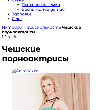
Семья
Психология семьи
Воспитание детей
Здоровье
Секс
Актрисы
Национальность
Чешские
порноактрисы
1
Articles
Чешские
порноактрисы