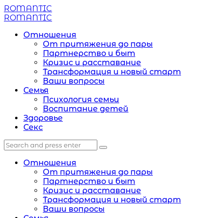
Menu
ROMANTIC
Search
Menu
ROMANTIC
Отношения
От притяжения до пары
Партнерство и быт
Кризис и расставание
Трансформация и новый старт
Ваши вопросы
Семья
Психология семьи
Воспитание детей
Здоровье
Секс
Search
Search
Search
for:
Отношения
От притяжения до пары
Партнерство и быт
Кризис и расставание
Трансформация и новый старт
Ваши вопросы